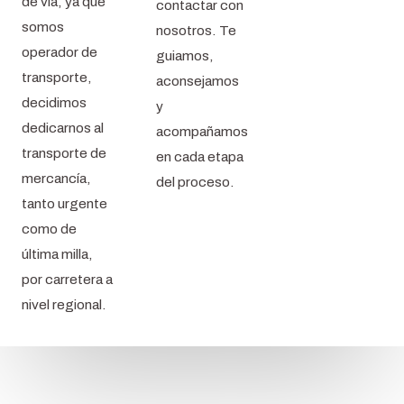
de vía, ya que
contactar con
somos
nosotros. Te
operador de
guiamos,
transporte,
aconsejamos
decidimos
y
dedicarnos al
acompañamos
transporte de
en cada etapa
mercancía,
del proceso.
tanto urgente
como de
última milla,
por carretera a
nivel regional.