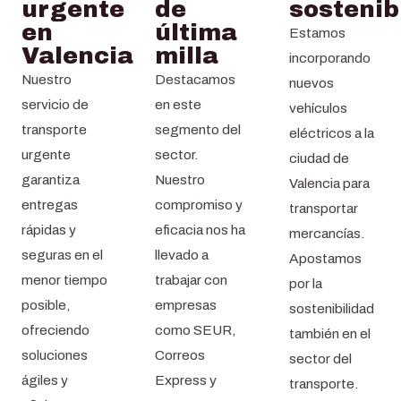
urgente
de
sostenib
en
última
Estamos
Valencia
milla
incorporando
Nuestro
Destacamos
nuevos
servicio de
en este
vehículos
transporte
segmento del
eléctricos a la
urgente
sector.
ciudad de
garantiza
Nuestro
Valencia para
entregas
compromiso y
transportar
rápidas y
eficacia nos ha
mercancías.
seguras en el
llevado a
Apostamos
menor tiempo
trabajar con
por la
posible,
empresas
sostenibilidad
ofreciendo
como SEUR,
también en el
soluciones
Correos
sector del
ágiles y
Express y
transporte.