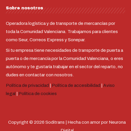
Sobre nosotros
Operadora logística y de transporte de mercancías por
toda la Comunidad Valenciana. Trabajamos para clientes
como Seur, Correos Express y Sonepar.
Si tu empresa tiene necesidades de transporte de puerta a
puerta o de mercancía por la Comunidad Valenciana, o eres
autónomo y te gustaría trabajar en el sector del reparto, no
dudes en contactar con nosotros.
Política de privacidad
|
Política de accesibilidad
|
Aviso
legal
|
Política de cookies
F
I
L
a
n
i
Copyright © 2026 Soditrans | Hecha con amor por Neurona
c
s
n
e
t
k
Digital