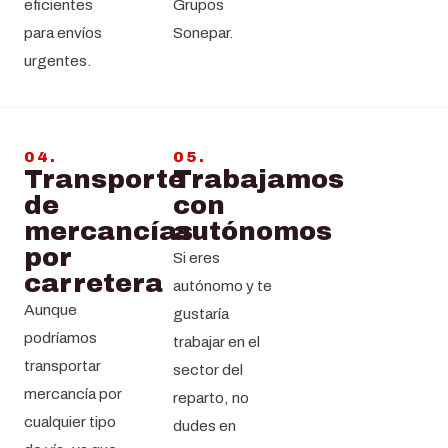
eficientes
Grupos
para envíos
Sonepar.
urgentes.
04.
05.
Transporte
Trabajamos
de
con
mercancías
autónomos
por
Si eres
carretera
autónomo y te
Aunque
gustaría
podríamos
trabajar en el
transportar
sector del
mercancía por
reparto, no
cualquier tipo
dudes en